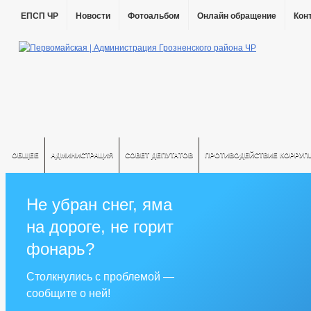
ЕПСП ЧР
Новости
Фотоальбом
Онлайн обращение
Кон
ОБЩЕЕ
АДМИНИСТРАЦИЯ
СОВЕТ ДЕПУТАТОВ
ПРОТИВОДЕЙСТВИЕ КОРРУП
Не убран снег, яма
на дороге, не горит
фонарь?
Столкнулись с проблемой —
сообщите о ней!