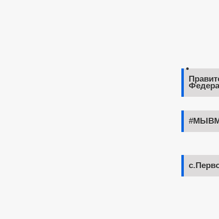
Правит
Федера
#МЫВМ
с.Перв