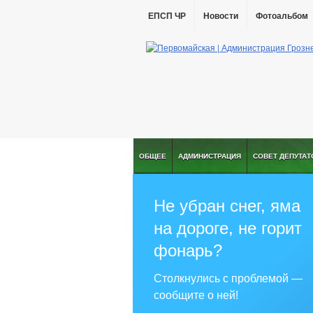
ЕПСП ЧР
Новости
Фотоальбом
ОБЩЕЕ
АДМИНИСТРАЦИЯ
СОВЕТ ДЕПУТАТ
Не убран снег, яма
на дороге, не горит
фонарь?
Столкнулись с проблемой —
сообщите о ней!