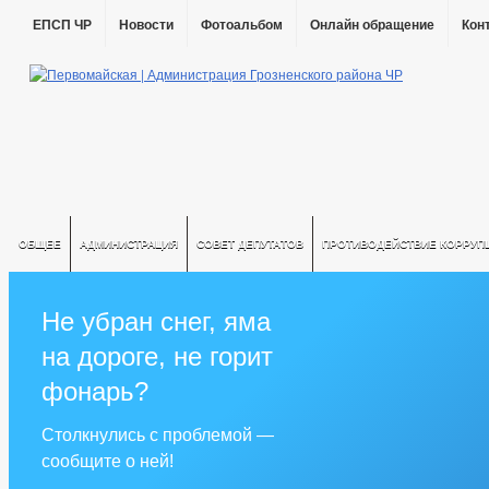
ЕПСП ЧР
Новости
Фотоальбом
Онлайн обращение
Кон
ОБЩЕЕ
АДМИНИСТРАЦИЯ
СОВЕТ ДЕПУТАТОВ
ПРОТИВОДЕЙСТВИЕ КОРРУП
Не убран снег, яма
на дороге, не горит
фонарь?
Столкнулись с проблемой —
сообщите о ней!