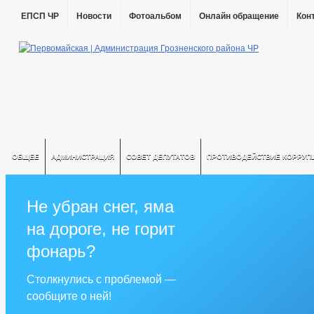
ЕПСП ЧР
Новости
Фотоальбом
Онлайн обращение
Кон
ОБЩЕЕ
АДМИНИСТРАЦИЯ
СОВЕТ ДЕПУТАТОВ
ПРОТИВОДЕЙСТВИЕ КОРРУП
Не убран снег, яма
на дороге, не горит
фонарь?
Столкнулись с проблемой —
сообщите о ней!