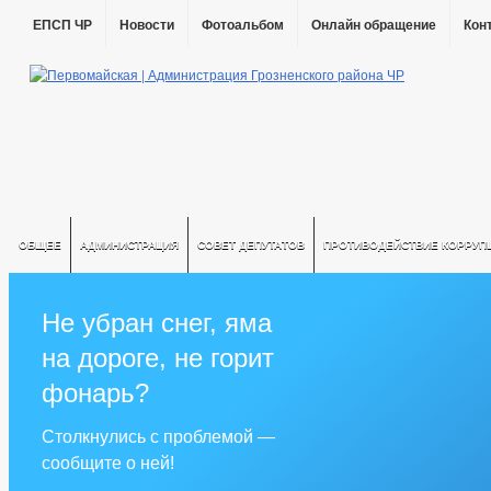
ЕПСП ЧР
Новости
Фотоальбом
Онлайн обращение
Кон
ОБЩЕЕ
АДМИНИСТРАЦИЯ
СОВЕТ ДЕПУТАТОВ
ПРОТИВОДЕЙСТВИЕ КОРРУП
Не убран снег, яма
на дороге, не горит
фонарь?
Столкнулись с проблемой —
сообщите о ней!