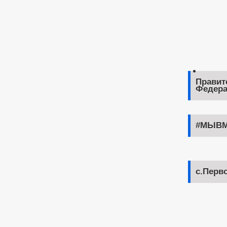
Правит
Федера
#МЫВМ
с.Перв