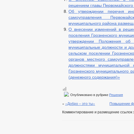
решением главы Первомайского с
Об утверждении перечня ин
самоуправления Первомайс
муниципального района размеща
О внесении изменений в решен
поселения Грозненского муници
утверждении Положения об
муниципальные должности и до
сельском поселении Грозненско
органов местного самоуправл
должностями муниципальной 
Грозненского муниципального р
(денежного содержания)»
Опубликовано в рубрике
Решения
«
«Добро – это ты»
Повышение фи
Комментирование и размещение ссылок 