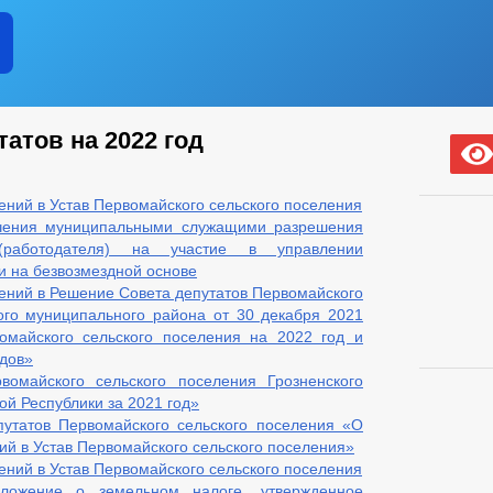
атов на 2022 год
ений в Устав Первомайского сельского поселения
чения муниципальными служащими разрешения
(работодателя) на участие в управлении
 на безвозмездной основе
ений в Решение Совета депутатов Первомайского
ого муниципального района от 30 декабря 2021
айского сельского поселения на 2022 год и
одов»
омайского сельского поселения Грозненского
й Республики за 2021 год»
утатов Первомайского сельского поселения «О
ий в Устав Первомайского сельского поселения»
ений в Устав Первомайского сельского поселения
ложение о земельном налоге, утвержденное