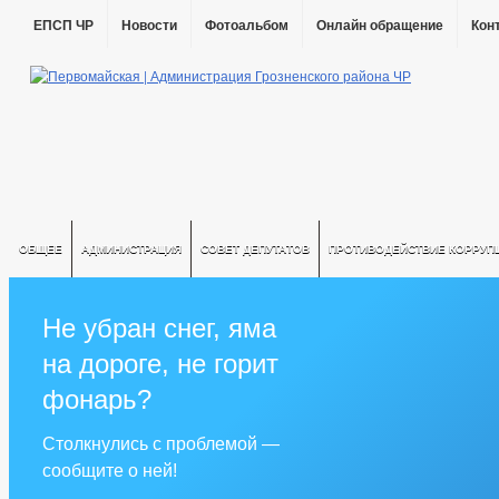
ЕПСП ЧР
Новости
Фотоальбом
Онлайн обращение
Кон
ОБЩЕЕ
АДМИНИСТРАЦИЯ
СОВЕТ ДЕПУТАТОВ
ПРОТИВОДЕЙСТВИЕ КОРРУП
Не убран снег, яма
на дороге, не горит
фонарь?
Столкнулись с проблемой —
сообщите о ней!