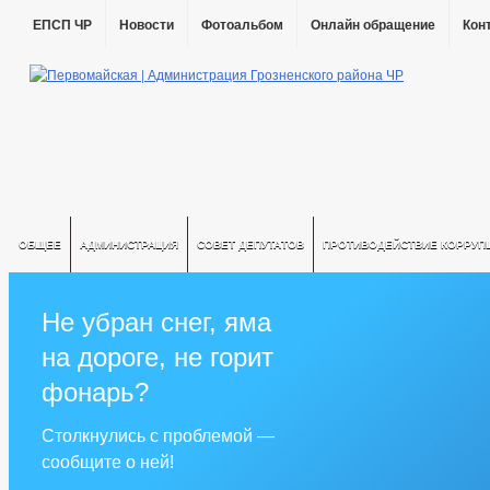
ЕПСП ЧР
Новости
Фотоальбом
Онлайн обращение
Кон
ОБЩЕЕ
АДМИНИСТРАЦИЯ
СОВЕТ ДЕПУТАТОВ
ПРОТИВОДЕЙСТВИЕ КОРРУП
Не убран снег, яма
на дороге, не горит
фонарь?
Столкнулись с проблемой —
сообщите о ней!